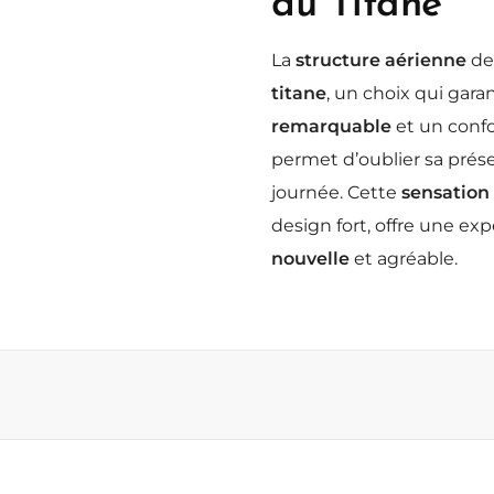
du Titane
La
structure aérienne
de
titane
, un choix qui gara
remarquable
et un confo
permet d’oublier sa prés
journée. Cette
sensation
design fort, offre une ex
nouvelle
et agréable.