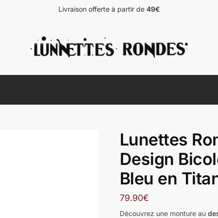
Livraison offerte à partir de
49€
Lunettes Ro
Design Bicol
Bleu en Tita
79.90
€
Découvrez une monture au
de