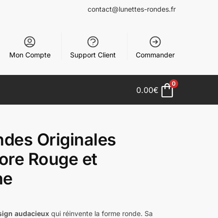
contact@lunettes-rondes.fr
Mon Compte
Support Client
Commander
0
0.00
€
ndes Originales
ore Rouge et
ne
sign audacieux
qui réinvente la forme ronde. Sa