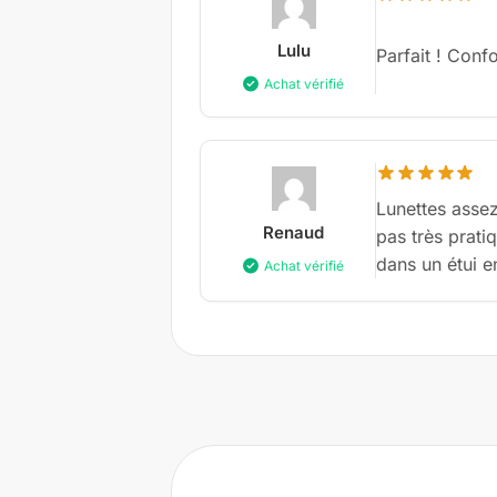
Lulu
Parfait ! Conf
Achat vérifié
Lunettes assez 
Renaud
pas très prati
dans un étui e
Achat vérifié